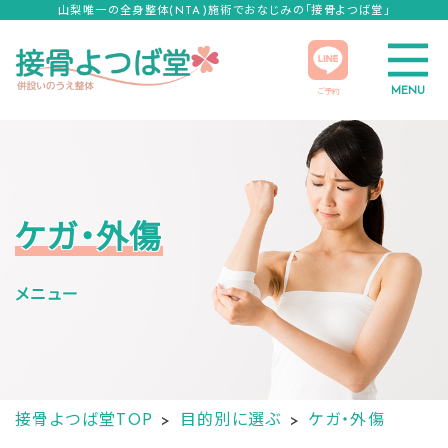
山梨唯一の全身整体(NTA)施術でおなじみの「接骨よつば堂」
MENU
ご予約
ケガ・外傷
メニュー
接骨よつば堂TOP
目的別に選ぶ
ケガ・外傷