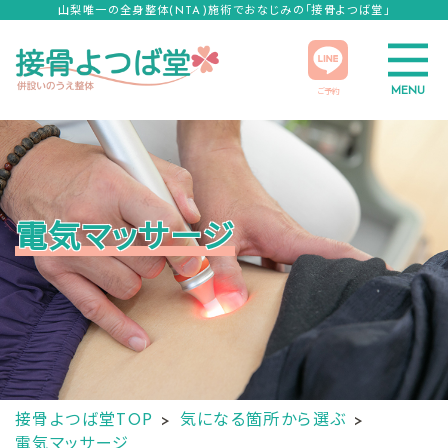
山梨唯一の全身整体(NTA)施術でおなじみの「接骨よつば堂」
MENU
ご予約
電気マッサージ
接骨よつば堂TOP
気になる箇所から選ぶ
電気マッサージ